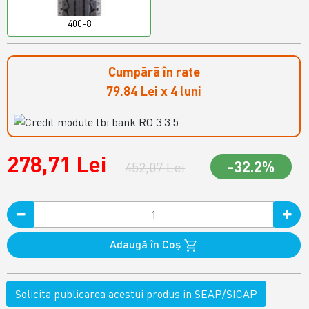
400-8
Cumpără în rate
79.84 Lei x 4 luni
278,71 Lei
-32.2%
452,07 Lei
Adaugă în Coş
Solicita publicarea acestui produs in SEAP/SICAP