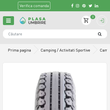
Verifica
comanda
0
Prima pagina
Camping / Activitati Sportive
Camer