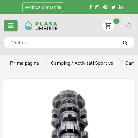
Verifica
comanda
0
Prima pagina
Camping / Activitati Sportive
Camer