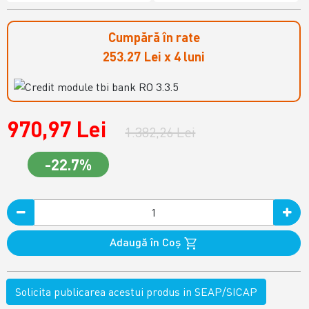
Cumpără în rate
253.27 Lei x 4 luni
970,97 Lei
1.382,26 Lei
-22.7%
Adaugă în Coş
Solicita publicarea acestui produs in SEAP/SICAP