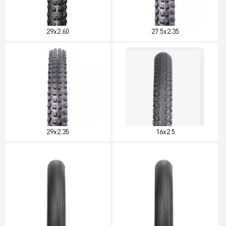
29x2.60
27.5x2.35
29x2.35
16x2.5