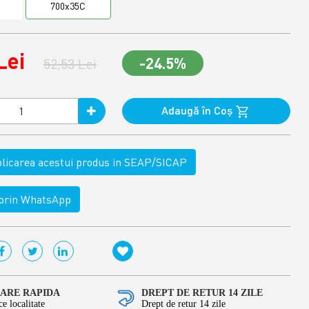
700x35C
Lei
-24.5%
52,53 Lei
Adaugă în Coş
ublicarea acestui produs in SEAP/SICAP
rin WhatsApp
RARE RAPIDA
DREPT DE RETUR 14 ZILE
ce localitate
Drept de retur 14 zile