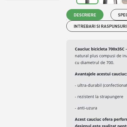
DESCRIERE
SPEC
INTREBARI SI RASPUNSURI
Cauciuc bicicleta 700x35C
natural plus compusi de ina
cu diametrul de 700.
Avantajele acestui cauciuc
- ultra-durabil (confectiona
- rezistent la strapungere
- anti-uzura
Acest cauciuc ofera perfor
designul este realizat pentr