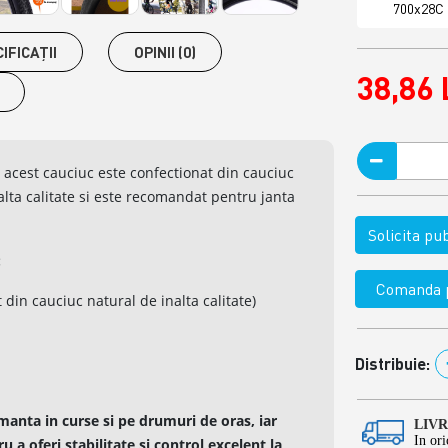
700x28C
IFICAŢII
OPINII (0)
38,86 
-
acest cauciuc este confectionat din cauciuc
lta calitate si este recomandat pentru janta
Solicita p
:
Comanda p
t din cauciuc natural de inalta calitate)
Distribuie:
manta in curse si pe drumuri de oras, iar
LIV
In ori
u a oferi stabilitate si control excelent la