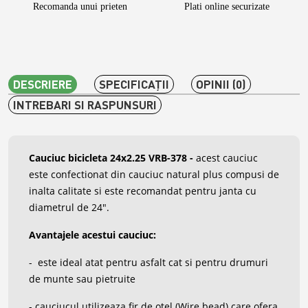
Recomanda unui prieten
Plati online securizate
DESCRIERE
SPECIFICAŢII
OPINII (0)
INTREBARI SI RASPUNSURI
Cauciuc bicicleta 24x2.25 VRB-378
-
acest cauciuc
este confectionat din cauciuc natural plus compusi de
inalta calitate si este recomandat pentru janta cu
diametrul de 24".
Avantajele acestui cauciuc:
- este ideal atat pentru asfalt cat si pentru drumuri
de munte sau pietruite
- cauciucul utilizeaza fir de otel (Wire bead) care ofera