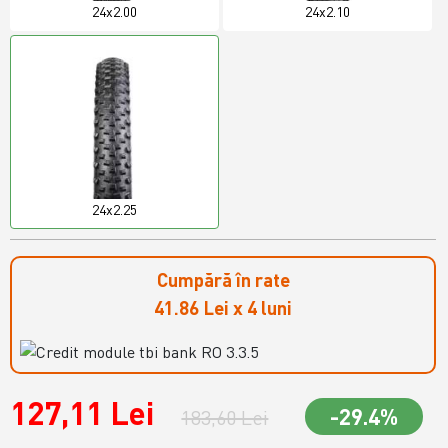
24x2.00
24x2.10
24x2.25
Cumpără în rate
41.86 Lei x 4 luni
127,11 Lei
-29.4%
183,60 Lei