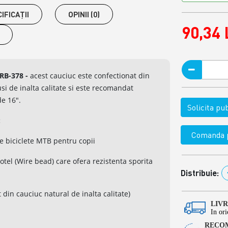
IFICAŢII
OPINII (0)
90,34 
VRB-378
-
acest cauciuc este confectionat din
i de inalta calitate si este recomandat
de 16".
Solicita p
:
Comanda p
te biciclete MTB pentru copii
e otel (Wire bead) care ofera rezistenta sporita
Distribuie:
t din cauciuc natural de inalta calitate)
LIV
In ori
RECOM