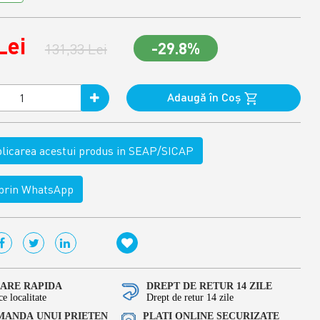
Lei
-29.8%
131,33 Lei
Adaugă în Coş
ublicarea acestui produs in SEAP/SICAP
rin WhatsApp
RARE RAPIDA
DREPT DE RETUR 14 ZILE
ce localitate
Drept de retur 14 zile
ANDA UNUI PRIETEN
PLATI ONLINE SECURIZATE