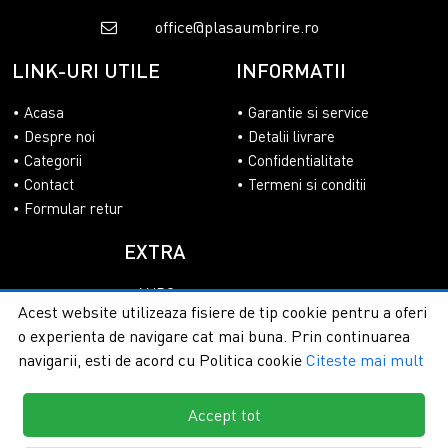
office@plasaumbrire.ro
LINK-URI UTILE
INFORMATII
Acasa
Garantie si service
Despre noi
Detalii livrare
Categorii
Confidentialitate
Contact
Termeni si conditii
Formular retur
EXTRA
ANPC
Acest website utilizeaza fisiere de tip cookie pentru a oferi
SOL
o experienta de navigare cat mai buna. Prin continuarea
navigarii, esti de acord cu Politica cookie
Citeste mai mult
Accept tot
Copyright © 2026 - PlasaUmbrire.ro | Toate drepturile
rezervate.
Creare magazine online by ITeXclusiv.ro