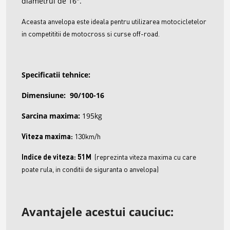
diametrul de 16".
Aceasta anvelopa este ideala pentru utilizarea motocicletelor
in competititii de motocross si curse off-road.
Specificatii tehnice:
Dimensiune:
90/100-16
Sarcina maxima:
195kg
Viteza maxima:
13
0km/h
Indice de viteza: 51M
(reprezinta viteza maxima cu care
poate rula, in conditii de siguranta o anvelopa)
Avantajele acestui cauciuc: