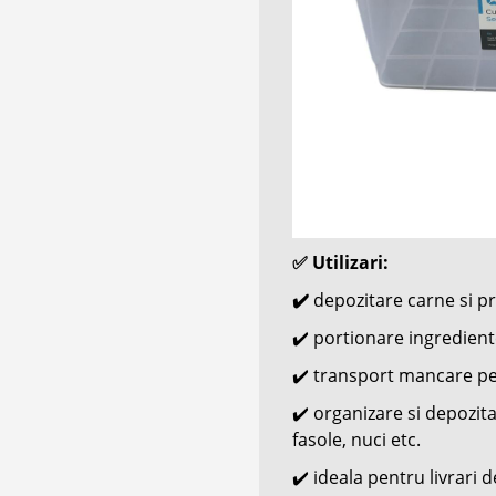
✅ Utilizari:
✔️
depozitare carne si 
✔️ portionare ingredient
✔️ transport mancare pe
✔️
organizare si depozita
fasole, nuci etc.
✔️ ideala pentru livrari