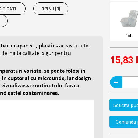
IFICAŢII
OPINII (0)
16L
e cu capac 5 L, plastic -
aceasta cutie
 de inalta calitate, sigur pentru
15,83 
mperaturi variate, se poate folosi in
u in cuptorul cu microunde, iar design-
 vizualizarea continutului fara a
ind astfel contaminarea.
Solicita p
Comanda p