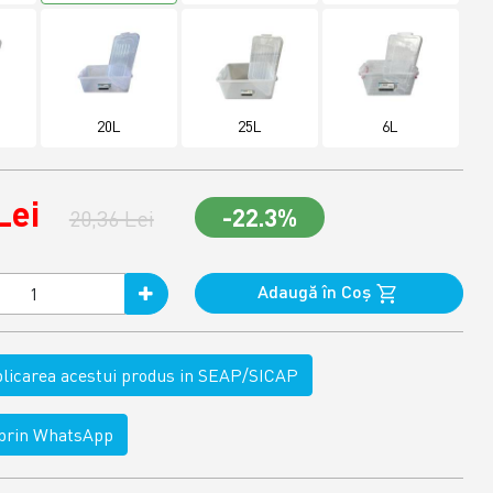
20L
25L
6L
Lei
-22.3%
20,36 Lei
Adaugă în Coş
ublicarea acestui produs in SEAP/SICAP
rin WhatsApp