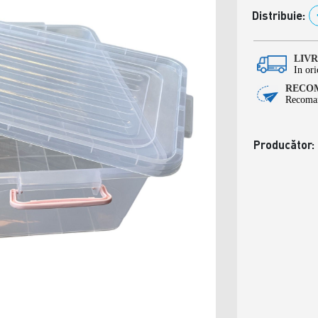
Distribuie:
LIV
In ori
RECOM
Recoman
Producător: