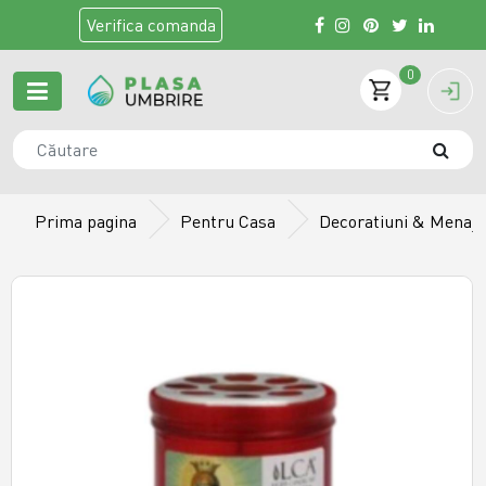
Verifica
comanda
0
Prima pagina
Pentru Casa
Decoratiuni & Menaj