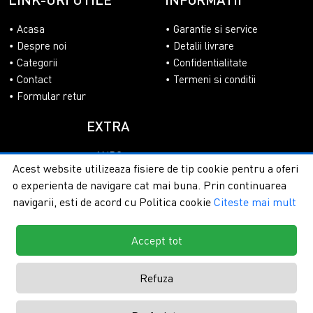
Acasa
Garantie si service
Despre noi
Detalii livrare
Categorii
Confidentialitate
Contact
Termeni si conditii
Formular retur
EXTRA
ANPC
Acest website utilizeaza fisiere de tip cookie pentru a oferi
SOL
o experienta de navigare cat mai buna. Prin continuarea
navigarii, esti de acord cu Politica cookie
Citeste mai mult
Accept tot
Copyright © 2026 - PlasaUmbrire.ro | Toate drepturile
rezervate.
Creare magazine online by ITeXclusiv.ro
Refuza