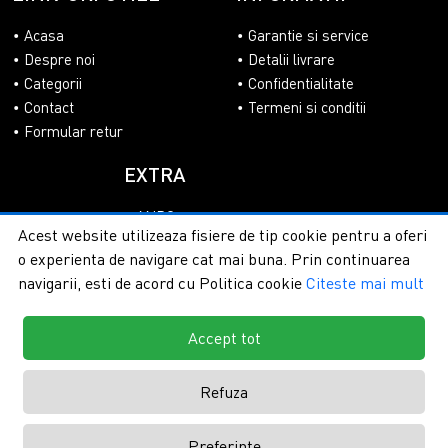
Acasa
Garantie si service
Despre noi
Detalii livrare
Categorii
Confidentialitate
Contact
Termeni si conditii
Formular retur
EXTRA
ANPC
Acest website utilizeaza fisiere de tip cookie pentru a oferi
SOL
o experienta de navigare cat mai buna. Prin continuarea
navigarii, esti de acord cu Politica cookie
Citeste mai mult
Accept tot
Copyright © 2026 - PlasaUmbrire.ro | Toate drepturile
rezervate.
Creare magazine online by ITeXclusiv.ro
Refuza
Preferinte