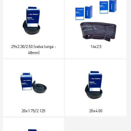
29x2.30/2.50 (valva lunga -
14x2.5
48mm)
20x1.75/2.125
20x4.00