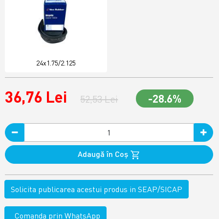
24x1.75/2.125
36,76 Lei
-28.6%
52,53 Lei
Adaugă în Coş
Solicita publicarea acestui produs in SEAP/SICAP
Comanda prin WhatsApp