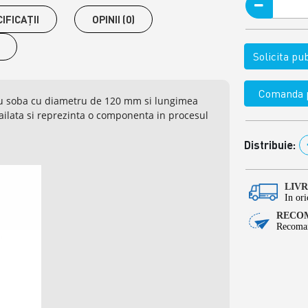
IFICAŢII
OPINII (0)
Solicita p
Comanda p
ru soba cu diametru de 120 mm si lungimea
ailata si reprezinta o componenta in procesul
Distribuie:
LIV
In ori
RECOM
Recoman