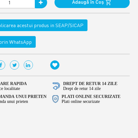
Adaugă în Coş
ublicarea acestui produs in SEAP/SICAP
rin WhatsApp
RARE RAPIDA
DREPT DE RETUR 14 ZILE
ce localitate
Drept de retur 14 zile
ANDA UNUI PRIETEN
PLATI ONLINE SECURIZATE
da unui prieten
Plati online securizate