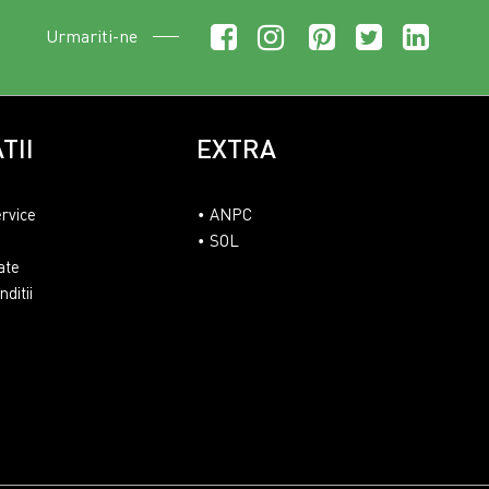
Urmariti-ne
TII
EXTRA
ervice
ANPC
SOL
ate
ditii