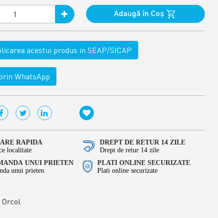
Adaugă în Coş
ublicarea acestui produs in SEAP/SICAP
rin WhatsApp
RARE RAPIDA
DREPT DE RETUR 14 ZILE
ce localitate
Drept de retur 14 zile
ANDA UNUI PRIETEN
PLATI ONLINE SECURIZATE
da unui prieten
Plati online securizate
Orcol