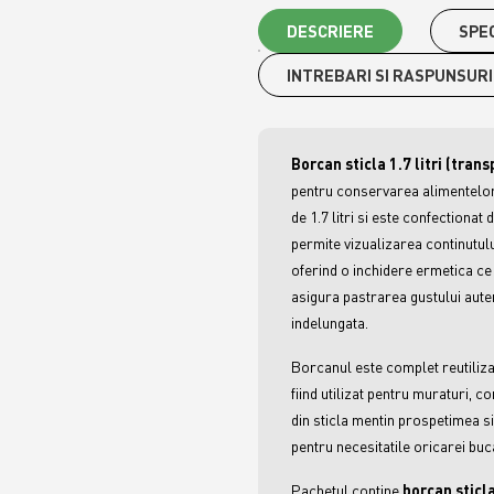
DESCRIERE
SPEC
INTREBARI SI RASPUNSURI
Borcan sticla 1.7 litri (tran
pentru conservarea alimentelor 
de 1.7 litri si este confectionat
permite vizualizarea continutul
oferind o inchidere ermetica ce
asigura pastrarea gustului aute
indelungata.
Borcanul este complet reutiliza
fiind utilizat pentru muraturi, 
din sticla mentin prospetimea si
pentru necesitatile oricarei buca
Pachetul contine
b
orcan sticla