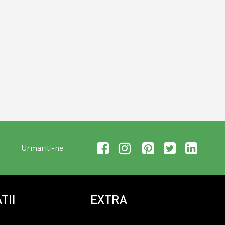
Urmariti-ne
TII
EXTRA