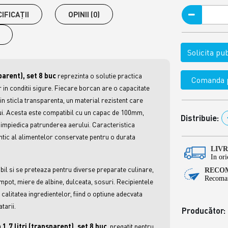
IFICAŢII
OPINII (0)
Solicita p
sparent), set 8 buc
reprezinta o solutie practica
Comanda p
in conditii sigure. Fiecare borcan are o capacitate
 din sticla transparenta, un material rezistent care
ui. Acesta este compatibil cu un capac de 100mm,
Distribuie:
 impiedica patrunderea aerului. Caracteristica
ntic al alimentelor conservate pentru o durata
LIV
In ori
bil si se preteaza pentru diverse preparate culinare,
RECOM
Recoman
compot, miere de albine, dulceata, sosuri. Recipientele
 calitatea ingredientelor, fiind o optiune adecvata
tarii.
Producător:
 1.7 litri (transparent), set 8 buc
,
pregatit pentru