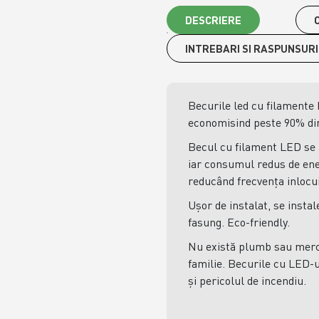
DESCRIERE
O
INTREBARI SI RASPUNSURI
Becurile led cu filamente
economisind peste 90% din
Becul cu filament LED se 
iar consumul redus de ener
reducând frecvența inlocui
Ușor de instalat, se instal
fasung. Eco-friendly.
Nu există plumb sau mercu
familie. Becurile cu LED-ur
și pericolul de incendiu.