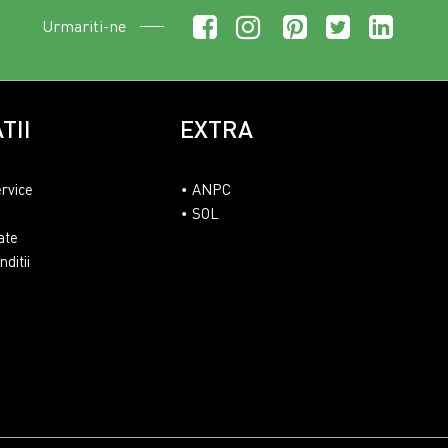
Urmariti-ne
TII
EXTRA
ervice
ANPC
SOL
ate
ditii