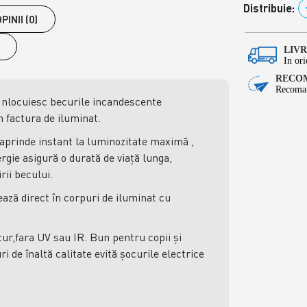
Distribuie:
PINII (0)
LIV
In ori
RECOM
Recoman
 Inlocuiesc becurile incandescente
 factura de iluminat.
aprinde instant la luminozitate maximă ,
gie asigură o durată de viață lunga,
rii becului.
ează direct în corpuri de iluminat cu
r,fara UV sau IR. Bun pentru copii și
i de înaltă calitate evită șocurile electrice