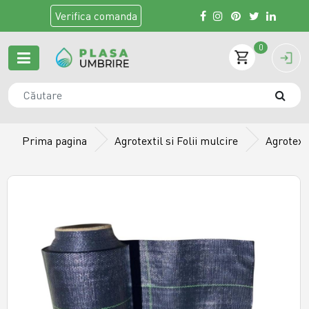
Verifica
comanda
0
Prima pagina
Agrotextil si Folii mulcire
Agrotext