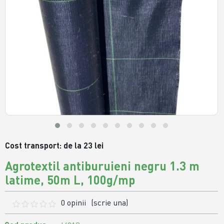
Cost transport: de la 23 lei
Agrotextil antiburuieni negru 1.3 m
latime, 50m L, 100g/mp
0 opinii
(scrie una)