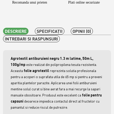
Recomanda unui prieten
Plati online securizate
DESCRIERE
SPECIFICAŢII
OPINII (0)
INTREBARI SI RASPUNSURI
Agrotextil antiburuieni negru 1.3 m latime, 50m L,
100g/mp
este
realizat din polipropilena tesuta rezistenta.
Aceasta
folie agrotextil
reprezinta solutia profesionala
pentru a acoperi o suprafata utila de 65 mp si pentru a preveni
aparitia plantelor parazite. Aplicarea unei folii antiburuieni
mentine solul curat si bine aerat fara a mai recurge la sapari
manuale obositoare. Produsul este excelent ca
folie pentru
capsuni
deoarece impiedica contactul direct al fructelor cu
pamantul si reduce riscul de putrezire.