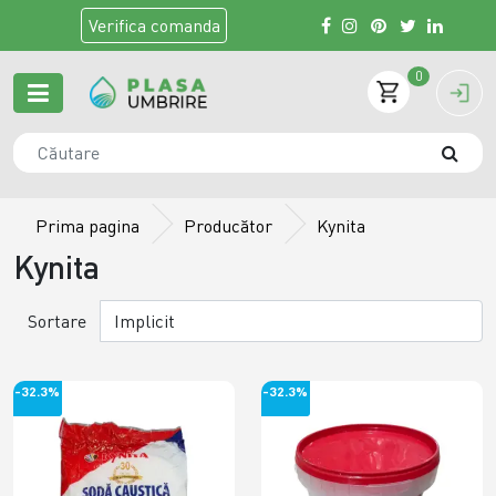
Verifica
comanda
0
Prima pagina
Producător
Kynita
Kynita
Sortare
-32.3%
-32.3%