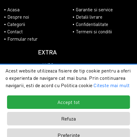
Acasa
Garantie si service
Despre noi
Detalii livrare
Categorii
Confidentialitate
Contact
Termeni si conditii
Formular retur
EXTRA
ANPC
Acest website utilizeaza fisiere de tip cookie pentru a oferi
SOL
o experienta de navigare cat mai buna. Prin continuarea
navigarii, esti de acord cu Politica cookie
Citeste mai mult
Accept tot
Copyright © 2026 - PlasaUmbrire.ro | Toate drepturile
rezervate.
Creare magazine online by ITeXclusiv.ro
Refuza
Preferinte